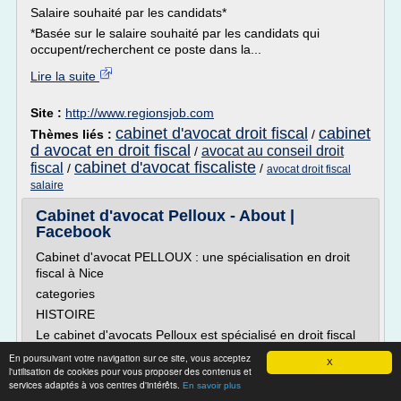
Salaire souhaité par les candidats*
*Basée sur le salaire souhaité par les candidats qui
occupent/recherchent ce poste dans la...
Lire la suite
Site :
http://www.regionsjob.com
cabinet d'avocat droit fiscal
cabinet
Thèmes liés :
/
d avocat en droit fiscal
avocat au conseil droit
/
cabinet d'avocat fiscaliste
fiscal
/
/
avocat droit fiscal
salaire
Cabinet d'avocat Pelloux - About |
Facebook
Cabinet d'avocat PELLOUX : une spécialisation en droit
fiscal à Nice
categories
HISTOIRE
Le cabinet d'avocats Pelloux est spécialisé en droit fiscal
et droit douanier.
En poursuivant votre navigation sur ce site, vous acceptez
X
l'utilisation de cookies pour vous proposer des contenus et
Situé au 24 avenue des Fleurs à Nice (06000), il
services adaptés à vos centres d'intérêts.
comprend deux avocats, Me Christophe Pelloux, avocat
En savoir plus