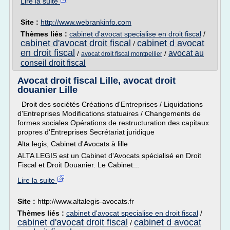
Lire la suite
Site :
http://www.webrankinfo.com
Thèmes liés :
cabinet d'avocat specialise en droit fiscal
/
cabinet d'avocat droit fiscal
cabinet d avocat
/
en droit fiscal
avocat au
/
/
avocat droit fiscal montpellier
conseil droit fiscal
Avocat droit fiscal Lille, avocat droit
douanier Lille
Droit des sociétés Créations d'Entreprises / Liquidations
d'Entreprises Modifications statuaires / Changements de
formes sociales Opérations de restructuration des capitaux
propres d'Entreprises Secrétariat juridique
Alta legis, Cabinet d'Avocats à lille
ALTA LEGIS est un Cabinet d'Avocats spécialisé en Droit
Fiscal et Droit Douanier. Le Cabinet...
Lire la suite
Site :
http://www.altalegis-avocats.fr
Thèmes liés :
cabinet d'avocat specialise en droit fiscal
/
cabinet d'avocat droit fiscal
cabinet d avocat
/