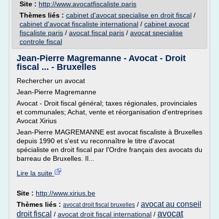
Site :
http://www.avocatfiscaliste.paris
Thèmes liés :
cabinet d'avocat specialise en droit fiscal
/
cabinet d'avocat fiscaliste international
/
cabinet avocat
fiscaliste paris
/
avocat fiscal paris
/
avocat specialise
controle fiscal
Jean-Pierre Magremanne - Avocat - Droit
fiscal ... - Bruxelles
Rechercher un avocat
Jean-Pierre Magremanne
Avocat - Droit fiscal général; taxes régionales, provinciales
et communales; Achat, vente et réorganisation d'entreprises
Avocat Xirius
Jean-Pierre MAGREMANNE est avocat fiscaliste à Bruxelles
depuis 1990 et s'est vu reconnaître le titre d'avocat
spécialiste en droit fiscal par l'Ordre français des avocats du
barreau de Bruxelles. Il...
Lire la suite
Site :
http://www.xirius.be
avocat au conseil
Thèmes liés :
/
avocat droit fiscal bruxelles
avocat
droit fiscal
/
avocat droit fiscal international
/