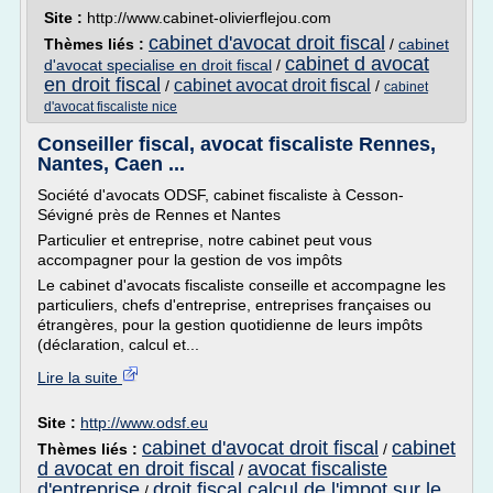
Site :
http://www.cabinet-olivierflejou.com
cabinet d'avocat droit fiscal
Thèmes liés :
/
cabinet
cabinet d avocat
d'avocat specialise en droit fiscal
/
en droit fiscal
cabinet avocat droit fiscal
/
/
cabinet
d'avocat fiscaliste nice
Conseiller fiscal, avocat fiscaliste Rennes,
Nantes, Caen ...
Société d'avocats ODSF, cabinet fiscaliste à Cesson-
Sévigné près de Rennes et Nantes
Particulier et entreprise, notre cabinet peut vous
accompagner pour la gestion de vos impôts
Le cabinet d'avocats fiscaliste conseille et accompagne les
particuliers, chefs d'entreprise, entreprises françaises ou
étrangères, pour la gestion quotidienne de leurs impôts
(déclaration, calcul et...
Lire la suite
Site :
http://www.odsf.eu
cabinet d'avocat droit fiscal
cabinet
Thèmes liés :
/
d avocat en droit fiscal
avocat fiscaliste
/
d'entreprise
droit fiscal calcul de l'impot sur le
/