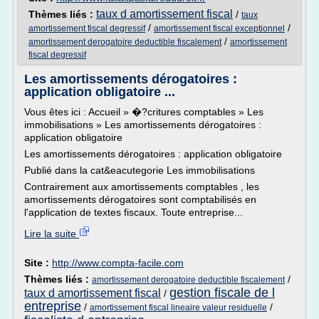
taux d amortissement fiscal
Thèmes liés :
/
taux
/
/
amortissement fiscal degressif
amortissement fiscal exceptionnel
/
amortissement derogatoire deductible fiscalement
amortissement
fiscal degressif
Les amortissements dérogatoires :
application obligatoire ...
Vous êtes ici : Accueil » �?critures comptables » Les
immobilisations » Les amortissements dérogatoires :
application obligatoire
Les amortissements dérogatoires : application obligatoire
Publié dans la cat&eacutegorie Les immobilisations
Contrairement aux amortissements comptables , les
amortissements dérogatoires sont comptabilisés en
l'application de textes fiscaux. Toute entreprise...
Lire la suite
Site :
http://www.compta-facile.com
Thèmes liés :
/
amortissement derogatoire deductible fiscalement
gestion fiscale de l
taux d amortissement fiscal
/
entreprise
/
/
amortissement fiscal lineaire valeur residuelle