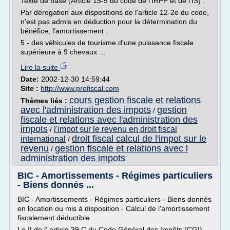
Texte de base (Article 15-5 du code de l'IRPP et de l'IS) :
Par dérogation aux dispositions de l'article 12-2e du code,
n'est pas admis en déduction pour la détermination du
bénéfice, l'amortissement :
5 - des véhicules de tourisme d'une puissance fiscale
supérieure à 9 chevaux ...
Lire la suite
Date:
2002-12-30 14:59:44
Site :
http://www.profiscal.com
cours gestion fiscale et relations
Thèmes liés :
avec l'administration des impots
gestion
/
fiscale et relations avec l'administration des
impots
l'impot sur le revenu en droit fiscal
/
droit fiscal calcul de l'impot sur le
international
/
revenu
gestion fiscale et relations avec l
/
administration des impots
BIC - Amortissements - Régimes particuliers
- Biens donnés ...
BIC - Amortissements - Régimes particuliers - Biens donnés
en location ou mis à disposition - Calcul de l'amortissement
fiscalement déductible
Le II de l' article 39 C du Code Général des Impôts (CGI)