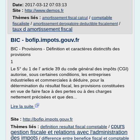
Date:
2017-03-12 07:03:13
Site :
http://www.demos.fr
Thèmes liés :
/
comptable
amortissement fiscal calcul
fiscaliste
/
/
amortissement derogatoire deductible fiscalement
taux d amortissement fiscal
BIC - bofip.impots.gouv.fr
BIC - Provisions - Définition et caractères distinctifs des
provisions
1
Le 5° du 1 de l' article 39 du code général des impôts (CGI)
autorise, sous certaines conditions, les entreprises
industrielles et commerciales à déduire, pour la
détermination du résultat fiscal, les provisions constituées
en vue de faire face à des pertes ou à des charges
nettement précisées et que des...
Lire la suite
Site :
http://bofip.impots.gouv.fr
cours
Thèmes liés :
definition resultat fiscal comptable
/
gestion fiscale et relations avec l'administration
des impots
/
difference entre benefice fiscal et comptable