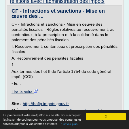
relations avec l administration des impots
CF - Infractions et sanctions - Mise en
œuvre des ...
CF - Infractions et sanctions - Mise en oeuvre des
pénalités fiscales - Règles relatives au recouvrement, au
contentieux, à la prescription et à la solidarité dans le
paiement des pénalités fiscales
I. Recouvrement, contentieux et prescription des pénalités
fiscales
A. Recouvrement des pénalités fiscales
1
Aux termes des I et II de l'article 1754 du code général
impôt (CGI) :
- le...
Lire la suite
Site :
http://bofip.impots.gouv.fr
Thèmes liés :
abus fiscal droit d'enregistrement
/
En poursuivant votre navigation sur ce site, vous acceptez
definition fiscale de l'oeuvre d'art
/
penalites fiscales
X
l'utilisation de cookies pour vous proposer des contenus et
droit
d'assiette
/
/
code general impots amende fiscale 1768 bis
services adaptés à vos centres d'intérêts.
En savoir plus
fiscal impots taxe redevance