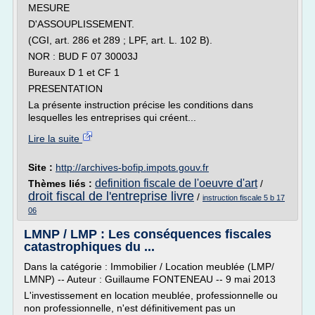
MESURE
D'ASSOUPLISSEMENT.
(CGI, art. 286 et 289 ; LPF, art. L. 102 B).
NOR : BUD F 07 30003J
Bureaux D 1 et CF 1
PRESENTATION
La présente instruction précise les conditions dans
lesquelles les entreprises qui créent...
Lire la suite
Site :
http://archives-bofip.impots.gouv.fr
definition fiscale de l'oeuvre d'art
Thèmes liés :
/
droit fiscal de l'entreprise livre
/
instruction fiscale 5 b 17
06
LMNP / LMP : Les conséquences fiscales
catastrophiques du ...
Dans la catégorie : Immobilier / Location meublée (LMP/
LMNP) -- Auteur : Guillaume FONTENEAU -- 9 mai 2013
L'investissement en location meublée, professionnelle ou
non professionnelle, n'est définitivement pas un