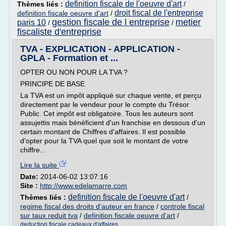
definition fiscale de l'oeuvre d'art
Thèmes liés :
/
droit fiscal de l'entreprise
definition fiscale oeuvre d'art
/
gestion fiscale de l entreprise
metier
paris 10
/
/
fiscaliste d'entreprise
TVA - EXPLICATION - APPLICATION -
GPLA - Formation et ...
OPTER OU NON POUR LA TVA ?
PRINCIPE DE BASE
La TVA est un impôt appliqué sur chaque vente, et perçu
directement par le vendeur pour le compte du Trésor
Public. Cet impôt est obligatoire. Tous les auteurs sont
assujettis mais bénéficient d'un franchise en dessous d'un
certain montant de Chiffres d'affaires. Il est possible
d'opter pour la TVA quel que soit le montant de votre
chiffre...
Lire la suite
Date:
2014-06-02 13:07:16
Site :
http://www.edelamarre.com
definition fiscale de l'oeuvre d'art
Thèmes liés :
/
regime fiscal des droits d'auteur en france
/
controle fiscal
sur taux reduit tva
/
definition fiscale oeuvre d'art
/
deduction fiscale cadeaux d'affaires