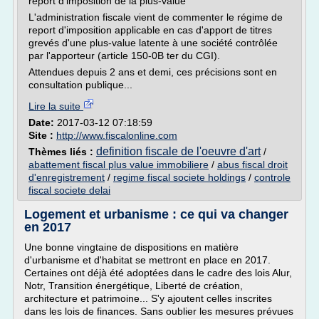
report d'imposition de la plus-value
L'administration fiscale vient de commenter le régime de
report d'imposition applicable en cas d'apport de titres
grevés d'une plus-value latente à une société contrôlée
par l'apporteur (article 150-0B ter du CGI).
Attendues depuis 2 ans et demi, ces précisions sont en
consultation publique...
Lire la suite
Date:
2017-03-12 07:18:59
Site :
http://www.fiscalonline.com
definition fiscale de l'oeuvre d'art
Thèmes liés :
/
abattement fiscal plus value immobiliere
/
abus fiscal droit
d'enregistrement
/
regime fiscal societe holdings
/
controle
fiscal societe delai
Logement et urbanisme : ce qui va changer
en 2017
Une bonne vingtaine de dispositions en matière
d'urbanisme et d'habitat se mettront en place en 2017.
Certaines ont déjà été adoptées dans le cadre des lois Alur,
Notr, Transition énergétique, Liberté de création,
architecture et patrimoine... S'y ajoutent celles inscrites
dans les lois de finances. Sans oublier les mesures prévues