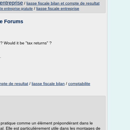
 entreprise
/
liasse fiscale bilan et compte de resultat
/
liasse fiscale entreprise
ale entreprise gratuite
ce Forums
"? Would it be "tax returns" ?
.
ompte de resultat
/
liasse fiscale bilan
/
comptabilite
la pratique comme un élèment prépondérant dans le
l. Elle est particulièrement utile dans les montages de