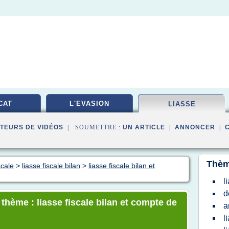
CAT
L'EVASION
LIASSE
TEURS DE VIDÉOS
| SOUMETTRE :
UN ARTICLE
|
ANNONCER
|
Thèm
scale
>
liasse fiscale bilan
>
liasse fiscale bilan et
l
d
 thème : liasse fiscale bilan et compte de
a
l