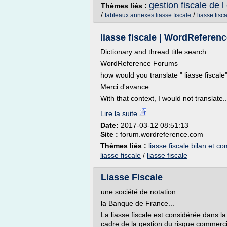
gestion fiscale de l
Thèmes liés :
/
/
tableaux annexes liasse fiscale
liasse fisc
liasse fiscale | WordReferen
Dictionary and thread title search:
WordReference Forums
how would you translate " liasse fiscale
Merci d'avance
With that context, I would not translate..
Lire la suite
Date:
2017-03-12 08:51:13
Site :
forum.wordreference.com
Thèmes liés :
liasse fiscale bilan et c
liasse fiscale
/
liasse fiscale
Liasse Fiscale
une société de notation
la Banque de France...
La liasse fiscale est considérée dans 
cadre de la gestion du risque commercia