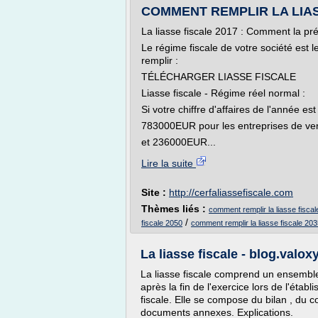
COMMENT REMPLIR LA LIASSE
La liasse fiscale 2017 : Comment la pré
Le régime fiscale de votre société est le
remplir :
TÉLÉCHARGER LIASSE FISCALE
Liasse fiscale - Régime réel normal :
Si votre chiffre d'affaires de l'année est
783000EUR pour les entreprises de ven
et 236000EUR...
Lire la suite
Site :
http://cerfaliassefiscale.com
Thèmes liés :
comment remplir la liasse fisca
/
fiscale 2050
comment remplir la liasse fiscale 20
La liasse fiscale - blog.valox
La liasse fiscale comprend un ensemble
après la fin de l'exercice lors de l'éta
fiscale. Elle se compose du bilan , du c
documents annexes. Explications.