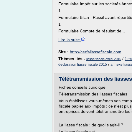
Formulaire Impôt sur les sociétés Anne
1
Formulaire Bilan - Passif avant répartiti
1
Formulaire Compte de résultat de...
Lire la suite
Site :
http://cerfaliassefiscale.com
Thèmes liés :
/
form
liasse fiscale excel 2015
/
declaration liasse fiscale 2015
annexe liasse
Télétransmission des liasses
Fiches conseils Juridique
Télétransmission des liasses fiscales
Vous établissez vous-mêmes vos compte
fiscale papier aux impôts : ce n'est plus
entreprises doivent télétransmettre leur
La liasse fiscale : de quoi s'agit-il ?
La liasse fiscale est...