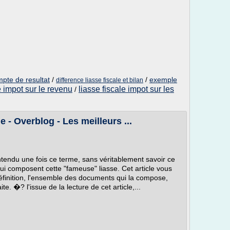
ompte de resultat
/
/
exemple
difference liasse fiscale et bilan
e impot sur le revenu
liasse fiscale impot sur les
/
e - Overblog - Les meilleurs ...
ntendu une fois ce terme, sans véritablement savoir ce
qui composent cette "fameuse" liasse. Cet article vous
 définition, l'ensemble des documents qui la compose,
ite. �? l'issue de la lecture de cet article,...