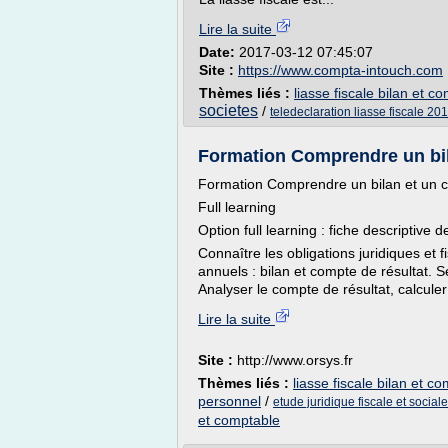
Lire la suite
Date:
2017-03-12 07:45:07
Site :
https://www.compta-intouch.com
Thèmes liés :
liasse fiscale bilan et c
societes
/
teledeclaration liasse fiscale 20
Formation Comprendre un bil
Formation Comprendre un bilan et un c
Full learning
Option full learning : fiche descriptive
Connaître les obligations juridiques et 
annuels : bilan et compte de résultat. Se
Analyser le compte de résultat, calculer 
Lire la suite
Site :
http://www.orsys.fr
Thèmes liés :
liasse fiscale bilan et c
personnel
/
etude juridique fiscale et sociale
et comptable