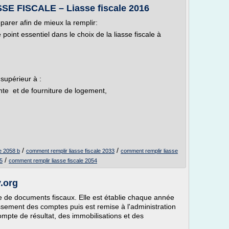
 FISCALE – Liasse fiscale 2016
parer afin de mieux la remplir:
 point essentiel dans le choix de la liasse fiscale à
 supérieur à :
te et de fourniture de logement,
/
/
le 2058 b
comment remplir liasse fiscale 2033
comment remplir liasse
/
35
comment remplir liasse fiscale 2054
y.org
 de documents fiscaux. Elle est établie chaque année
blissement des comptes puis est remise à l'administration
ompte de résultat, des immobilisations et des