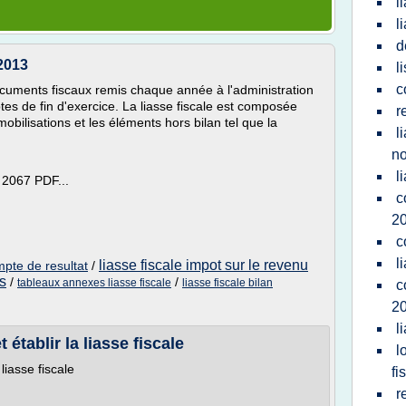
l
l
d
 2013
l
c
ocuments fiscaux remis chaque année à l'administration
tes de fin d'exercice. La liasse fiscale est composée
r
obilisations et les éléments hors bilan tel que la
l
n
l
t 2067 PDF...
c
2
c
l
liasse fiscale impot sur le revenu
ompte de resultat
/
es
/
/
tableaux annexes liasse fiscale
liasse fiscale bilan
c
2
l
t établir la liasse fiscale
l
 liasse fiscale
fi
r