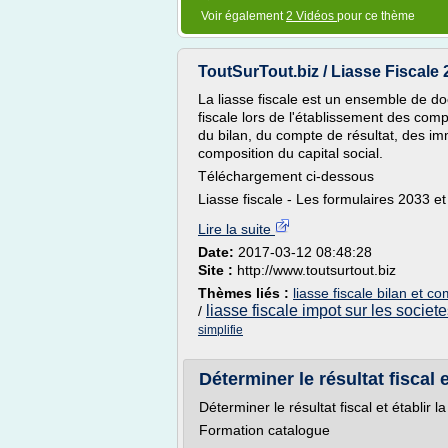
Voir également
2 Vidéos
pour ce thème
ToutSurTout.biz / Liasse Fiscale
La liasse fiscale est un ensemble de d
fiscale lors de l'établissement des comp
du bilan, du compte de résultat, des imm
composition du capital social.
Téléchargement ci-dessous
Liasse fiscale - Les formulaires 2033 e
Lire la suite
Date:
2017-03-12 08:48:28
Site :
http://www.toutsurtout.biz
Thèmes liés :
liasse fiscale bilan et c
liasse fiscale impot sur les societ
/
simplifie
Déterminer le résultat fiscal e
Déterminer le résultat fiscal et établir la
Formation catalogue