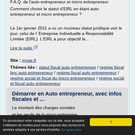
F.A.Q. de l'auto entrepreneur et micro entrepreneur
Comment choisir le statut d'EIRL en étant auto
entrepreneur et micro entrepreneur ?
Le 1er janvier 2011 a vu un nouveau statut juridique voir le
jour, celui de l' Entreprise Individuelle a Responsabilité
Limitée (EIRL). L'EIRL a pour objectif la...
Lire la suite
Site :
myae.fr
Thèmes liés :
statut fiscal auto entrepreneur
/
regime fiscal
bnc auto entrepreneur
/
regime fiscal auto entrepreneur
/
regime social et fiscal du micro entrepreneur
/
regime social
et fiscal auto entrepreneur
Démarrer en Auto entrepreneur, avec Infos
fiscales et ...
Le montant des charges sociales
et les seuils de la micro entreprise
En poursuivant votre navigation sur ce site, vous acceptez
restent inchangés pour 2017
X
l'utilisation de cookies pour vous proposer des contenus et
L'auto entrepreneur devenu "micro entrepreneur" s'étend
services adaptés à vos centres d'intérêts.
En savoir plus