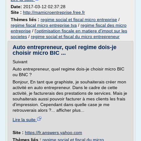
Date:
2017-03-12 02:37:28
Site :
http://mamicroentreprise.free.fr
Thèmes liés :
regime social et fiscal micro entreprise
/
regime fiscal micro entreprise tva
/
regime fiscal des micro
entreprise
/
l'optimisation fiscale en matiere d'impot sur les
societes
/
regime social et fiscal du micro entrepreneur
Auto entrepreneur, quel regime dois-je
choisir micro BIC ...
Suivant
Auto entrepreneur, quel regime dois-je choisir micro BIC
ou BNC ?
Bonjour, En tant que graphiste, je souhaiterais créer mon
activité en auto entrepreneur. Dans le cadre de cette
activité, je facturerais des prestations de services. Mais je
souhaiterais aussi pouvoir facturer à mes clients les frais
d'impression. Cependant dans quelle case je me
retrouverais alors ?... afficher plus...
Lire la suite
Site :
https://fr.answers.yahoo.com
Thèmes liés :
regime social et fiscal du micro