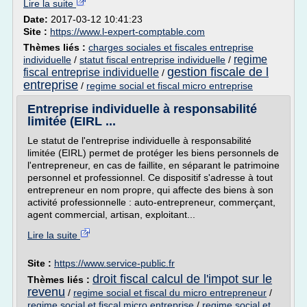
Lire la suite
Date:
2017-03-12 10:41:23
Site :
https://www.l-expert-comptable.com
Thèmes liés :
charges sociales et fiscales entreprise
regime
individuelle
/
statut fiscal entreprise individuelle
/
gestion fiscale de l
fiscal entreprise individuelle
/
entreprise
/
regime social et fiscal micro entreprise
Entreprise individuelle à responsabilité
limitée (EIRL ...
Le statut de l'entreprise individuelle à responsabilité
limitée (EIRL) permet de protéger les biens personnels de
l'entrepreneur, en cas de faillite, en séparant le patrimoine
personnel et professionnel. Ce dispositif s'adresse à tout
entrepreneur en nom propre, qui affecte des biens à son
activité professionnelle : auto-entrepreneur, commerçant,
agent commercial, artisan, exploitant...
Lire la suite
Site :
https://www.service-public.fr
droit fiscal calcul de l'impot sur le
Thèmes liés :
revenu
/
regime social et fiscal du micro entrepreneur
/
regime social et fiscal micro entreprise
/
regime social et