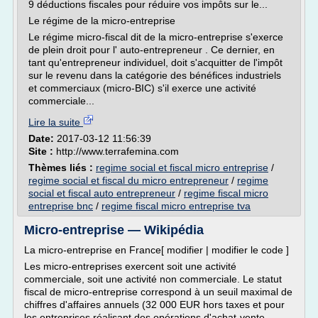
9 déductions fiscales pour réduire vos impôts sur le...
Le régime de la micro-entreprise
Le régime micro-fiscal dit de la micro-entreprise s'exerce
de plein droit pour l' auto-entrepreneur . Ce dernier, en
tant qu'entrepreneur individuel, doit s'acquitter de l'impôt
sur le revenu dans la catégorie des bénéfices industriels
et commerciaux (micro-BIC) s'il exerce une activité
commerciale...
Lire la suite
Date:
2017-03-12 11:56:39
Site :
http://www.terrafemina.com
Thèmes liés :
regime social et fiscal micro entreprise
/
regime social et fiscal du micro entrepreneur
/
regime
social et fiscal auto entrepreneur
/
regime fiscal micro
entreprise bnc
/
regime fiscal micro entreprise tva
Micro-entreprise — Wikipédia
La micro-entreprise en France[ modifier | modifier le code ]
Les micro-entreprises exercent soit une activité
commerciale, soit une activité non commerciale. Le statut
fiscal de micro-entreprise correspond à un seuil maximal de
chiffres d'affaires annuels (32 000 EUR hors taxes et pour
les entreprises réalisant des opérations d'achat-vente