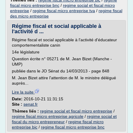
Thèmes liés :
regime fiscal micro entreprise bic
/
regime
fiscal micro entreprise bnc
/
regime social et fiscal micro
entreprise
/
regime fiscal micro entreprise tva
/
regime fiscal
des micro entreprise
Régime fiscal et social applicable à
l'activité d ...
Régime fiscal et social applicable à l'activité d'éducateur
comportementaliste canin
14e législature
Question écrite n° 05271 de M. Jean Bizet (Manche -
UMP)
publiée dans le JO Sénat du 14/03/2013 - page 848
M. Jean Bizet attire l'attention de M. le ministre délégué
auprès...
Lire la suite
Date:
2016-10-21 11:31:15
Site :
senat.fr
Thèmes liés :
regime social et fiscal micro entreprise
/
regime fiscal micro entreprise agricole
/
regime social et
fiscal du micro entrepreneur
/
regime fiscal micro
entreprise bic
/
regime fiscal micro entreprise bnc