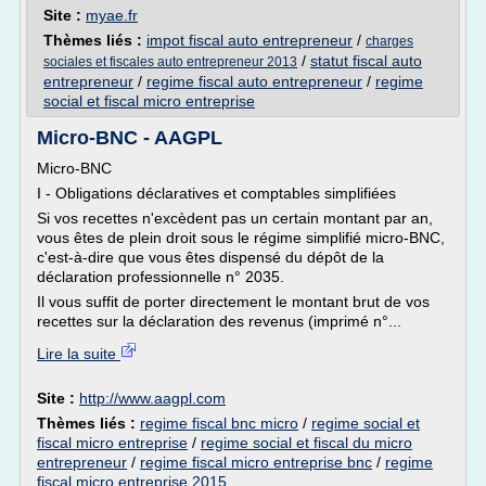
Site :
myae.fr
Thèmes liés :
impot fiscal auto entrepreneur
/
charges
/
statut fiscal auto
sociales et fiscales auto entrepreneur 2013
entrepreneur
/
regime fiscal auto entrepreneur
/
regime
social et fiscal micro entreprise
Micro-BNC - AAGPL
Micro-BNC
I - Obligations déclaratives et comptables simplifiées
Si vos recettes n'excèdent pas un certain montant par an,
vous êtes de plein droit sous le régime simplifié micro-BNC,
c'est-à-dire que vous êtes dispensé du dépôt de la
déclaration professionnelle n° 2035.
Il vous suffit de porter directement le montant brut de vos
recettes sur la déclaration des revenus (imprimé n°...
Lire la suite
Site :
http://www.aagpl.com
Thèmes liés :
regime fiscal bnc micro
/
regime social et
fiscal micro entreprise
/
regime social et fiscal du micro
entrepreneur
/
regime fiscal micro entreprise bnc
/
regime
fiscal micro entreprise 2015