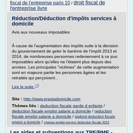
droit fiscal de
fiscal de l'entreprise paris 10
/
l'entreprise livre
Réduction/Déduction d'impôts services à
domicile
Avis aux nouveaux imposables
À cause de l'augmentation des impôts suite à la décision
du gouvernement de geler le barème de l'impôt 2013 et
2014, de nombreuses personnes redeviennent à ce jour
imposables alors qu'elles ne l'étaient plus depuis des
années. Les principales "victimes" de cette augmentation
sont en majeure partie les personnes âgées et les
retraités qui perçoivent...
Lire la suite
Site :
http://www.prestadomicile.com
Thèmes liés :
deduction fiscale garde d enfants
/
deduction fiscale emploi salarie a domicile
/
reduction
fiscale emploi salarie a domicile
/
plafond deduction fiscale
/
emploi a domicile
cheque emploi service deduction fiscale 2012
Les aides et subventions aux TPE/PME -