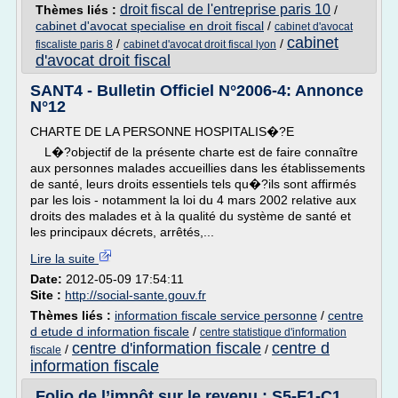
droit fiscal de l'entreprise paris 10
Thèmes liés :
/
cabinet d'avocat specialise en droit fiscal
/
cabinet d'avocat
cabinet
/
/
fiscaliste paris 8
cabinet d'avocat droit fiscal lyon
d'avocat droit fiscal
SANT4 - Bulletin Officiel N°2006-4: Annonce
N°12
CHARTE DE LA PERSONNE HOSPITALIS�?E
L�?objectif de la présente charte est de faire connaître
aux personnes malades accueillies dans les établissements
de santé, leurs droits essentiels tels qu�?ils sont affirmés
par les lois - notamment la loi du 4 mars 2002 relative aux
droits des malades et à la qualité du système de santé et
les principaux décrets, arrêtés,...
Lire la suite
Date:
2012-05-09 17:54:11
Site :
http://social-sante.gouv.fr
Thèmes liés :
information fiscale service personne
/
centre
d etude d information fiscale
/
centre statistique d'information
centre d'information fiscale
centre d
/
/
fiscale
information fiscale
Folio de l’impôt sur le revenu : S5-F1-C1,