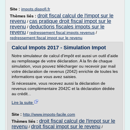
Site :
impots.dispofi.fr
droit fiscal calcul de l'impot sur le
Thèmes liés :
revenu
cas pratique droit fiscal impot sur le
/
revenu
deductions fiscales impots sur le
/
revenu
/
redressement fiscal impots revenus
/
redressement fiscal impot sur le revenu
Calcul Impots 2017 - Simulation Impot
Notre simulateur de calcul d'impôt est aussi un outil d'aide
au remplissage de votre déclaration. A la fin de chaque
simulation, vous pouvez télécharger ou recevoir par mail
votre déclaration de revenus (2042) enrichie de toutes les
informations que vous avez saisies.
Si nécessaire, vous recevez aussi la déclaration de
revenus complémentaire 2042C et la déclaration dédiée
au crédit...
Lire la suite
Site :
http://www.impots-facile.com
droit fiscal calcul de l'impot sur le
Thèmes liés :
revenu
droit fiscal impot sur le revenu
/
/