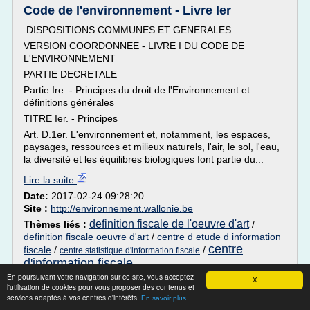
Code de l'environnement - Livre Ier
DISPOSITIONS COMMUNES ET GENERALES
VERSION COORDONNEE - LIVRE I DU CODE DE
L'ENVIRONNEMENT
PARTIE DECRETALE
Partie Ire. - Principes du droit de l'Environnement et
définitions générales
TITRE Ier. - Principes
Art. D.1er. L'environnement et, notamment, les espaces,
paysages, ressources et milieux naturels, l'air, le sol, l'eau,
la diversité et les équilibres biologiques font partie du...
Lire la suite
Date:
2017-02-24 09:28:20
Site :
http://environnement.wallonie.be
definition fiscale de l'oeuvre d'art
Thèmes liés :
/
definition fiscale oeuvre d'art
/
centre d etude d information
centre
fiscale
/
/
centre statistique d'information fiscale
d'information fiscale
En poursuivant votre navigation sur ce site, vous acceptez
X
Articles principaux - archives - HrWorld
l'utilisation de cookies pour vous proposer des contenus et
services adaptés à vos centres d'intérêts.
En savoir plus
La bible du droit social bientôt disponible (Ed. 2017) -