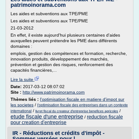
patrimoinorama.com
Les aides et subventions aux TPE/PME
Les aides et subventions aux TPE/PME
21-03-2012
En effet, il existe aujourd'hui plusieurs centaines d'aides
auxquelles peuvent prétendre les PME dans différents
domaines :
emplois, gestion des compétences et formation, recherche,
innovation produits, développement des marchés,
prévention et gestion des risques, renforcement des
capacités financières,...
Lire la suite
Date:
2017-03-12 08:07:02
Site :
http://www.patrimoinorama.com
Thèmes liés :
l'optimisation fiscale en matiere d'impot sur
les societes
/
l'optimisation fiscale des entreprises dans un contexte
/
/
international
livret fiscal du createur d'entreprise benefices agricoles
etude fiscale d'une entreprise
reduction fiscale
/
pour creation d'entreprise
IR - Réductions et crédits d'impôt -
Sommes versées pour l ...