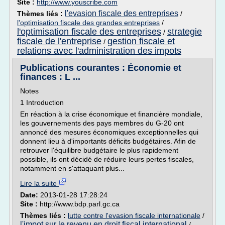
Site :
http://www.youscribe.com
l'evasion fiscale des entreprises
Thèmes liés :
/
l'optimisation fiscale des grandes entreprises
/
l'optimisation fiscale des entreprises
strategie
/
fiscale de l'entreprise
gestion fiscale et
/
relations avec l'administration des impots
Publications courantes : Économie et
finances : L ...
Notes
1 Introduction
En réaction à la crise économique et financière mondiale,
les gouvernements des pays membres du G-20 ont
annoncé des mesures économiques exceptionnelles qui
donnent lieu à d'importants déficits budgétaires. Afin de
retrouver l'équilibre budgétaire le plus rapidement
possible, ils ont décidé de réduire leurs pertes fiscales,
notamment en s'attaquant plus...
Lire la suite
Date:
2013-01-28 17:28:24
Site :
http://www.bdp.parl.gc.ca
Thèmes liés :
lutte contre l'evasion fiscale internationale
/
l'impot sur le revenu en droit fiscal international
/