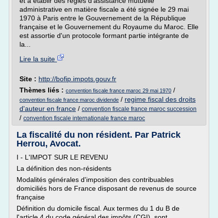
et à établir des règles d'assistance mutuelle
administrative en matière fiscale a été signée le 29 mai
1970 à Paris entre le Gouvernement de la République
française et le Gouvernement du Royaume du Maroc. Elle
est assortie d'un protocole formant partie intégrante de
la...
Lire la suite
Site :
http://bofip.impots.gouv.fr
Thèmes liés :
/
convention fiscale france maroc 29 mai 1970
/
regime fiscal des droits
convention fiscale france maroc dividende
d'auteur en france
/
convention fiscale france maroc succession
/
convention fiscale internationale france maroc
La fiscalité du non résident. Par Patrick
Herrou, Avocat.
I - L'IMPOT SUR LE REVENU
La définition des non-résidents
Modalités générales d'imposition des contribuables
domiciliés hors de France disposant de revenus de source
française
Définition du domicile fiscal. Aux termes du 1 du B de
l'article 4 du code général des impôts (CGI), sont