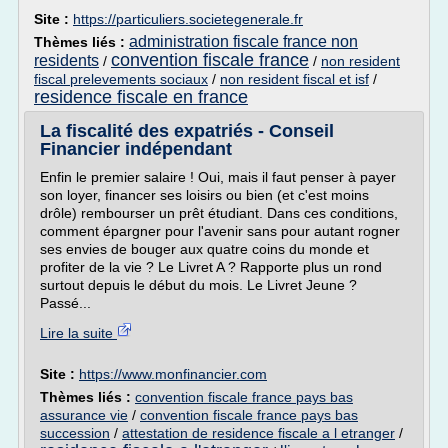
Site :
https://particuliers.societegenerale.fr
administration fiscale france non
Thèmes liés :
convention fiscale france
residents
/
/
non resident
fiscal prelevements sociaux
/
non resident fiscal et isf
/
residence fiscale en france
La fiscalité des expatriés - Conseil
Financier indépendant
Enfin le premier salaire ! Oui, mais il faut penser à payer
son loyer, financer ses loisirs ou bien (et c'est moins
drôle) rembourser un prêt étudiant. Dans ces conditions,
comment épargner pour l'avenir sans pour autant rogner
ses envies de bouger aux quatre coins du monde et
profiter de la vie ? Le Livret A ? Rapporte plus un rond
surtout depuis le début du mois. Le Livret Jeune ?
Passé...
Lire la suite
Site :
https://www.monfinancier.com
Thèmes liés :
convention fiscale france pays bas
assurance vie
/
convention fiscale france pays bas
succession
/
attestation de residence fiscale a l etranger
/