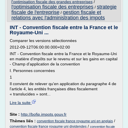
l'optimisation fiscale des grandes entreprises
/
l'optimisation fiscale des entreprises
strategie
/
fiscale de l'entreprise
gestion fiscale et
/
relations avec l'administration des impots
INT - Convention fiscale entre la France et le
Royaume-Uni ...
Comparer les versions sélectionnées
2012-09-12T06:00:00.000+02:00
INT - Convention fiscale entre la France et le Royaume-Uni
en matière d'impôts sur le revenu et sur les gains en capital
- Champ d'application de la convention
I. Personnes concernées
1
Il convient de relever qu'en application du paragraphe 4 de
l'article 4, les entités françaises dites fiscalement
« translucides » sont...
Lire la suite
Site :
http://bofip.impots.gouv.fr
Thèmes liés :
/
convention fiscale france royaume uni en anglais
/
convention fiscale france royaume uni dividendes
convention fiscale