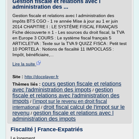
Gestion fiscale et relations avec l
administration des ...
Gestion fiscale et relations avec l administration des
impôts BTS CGO - 1 re année Mise à jour au 1 er juin
2014 CHAPITRE I : LE SYSTÈME FISCAL FRANÇAIS
Fiche découverte n 1 - Les sources du droit fiscal, la TVA
en Europe 3 COURS : Le système fiscal français 5
ARTICLETVA : Texte sur la TVA 9 QUIZZ FISCA : Petit test
10 PORTELA : Notions de fiscalité 11 IMPOCLASS :
Impôt, bénéficiaire,...
Lire la suite
Site :
http://docplayer.fr
cours gestion fiscale et relations
Thèmes liés :
avec l'administration des impots
gestion
/
fiscale et relations avec l'administration des
impots
l'impot sur le revenu en droit fiscal
/
droit fiscal calcul de l'impot sur le
international
/
revenu
gestion fiscale et relations avec l
/
administration des impots
Fiscalité | France-Expatriés
Le logement