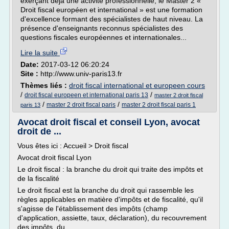
exerçant déjà une activité professionnelle, le Master 2 «
Droit fiscal européen et international » est une formation
d'excellence formant des spécialistes de haut niveau. La
présence d'enseignants reconnus spécialistes des
questions fiscales européennes et internationales...
Lire la suite
Date:
2017-03-12 06:20:24
Site :
http://www.univ-paris13.fr
Thèmes liés :
droit fiscal international et europeen cours
/
/
droit fiscal europeen et international paris 13
master 2 droit fiscal
/
/
master 2 droit fiscal paris
master 2 droit fiscal paris 1
paris 13
Avocat droit fiscal et conseil Lyon, avocat
droit de ...
Vous êtes ici : Accueil > Droit fiscal
Avocat droit fiscal Lyon
Le droit fiscal : la branche du droit qui traite des impôts et
de la fiscalité
Le droit fiscal est la branche du droit qui rassemble les
règles applicables en matière d'impôts et de fiscalité, qu'il
s'agisse de l'établissement des impôts (champ
d'application, assiette, taux, déclaration), du recouvrement
des impôts, du...