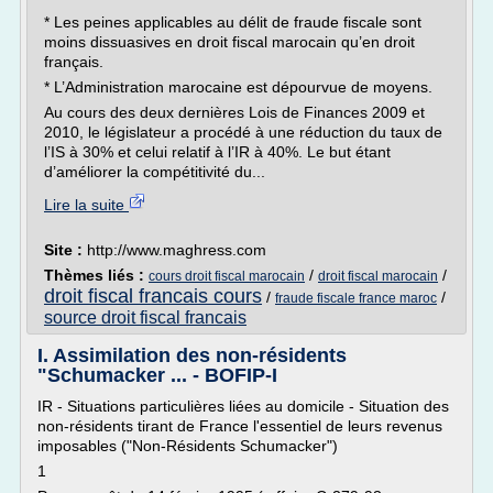
* Les peines applicables au délit de fraude fiscale sont
moins dissuasives en droit fiscal marocain qu’en droit
français.
* L’Administration marocaine est dépourvue de moyens.
Au cours des deux dernières Lois de Finances 2009 et
2010, le législateur a procédé à une réduction du taux de
l’IS à 30% et celui relatif à l’IR à 40%. Le but étant
d’améliorer la compétitivité du...
Lire la suite
Site :
http://www.maghress.com
Thèmes liés :
/
/
cours droit fiscal marocain
droit fiscal marocain
droit fiscal francais cours
/
/
fraude fiscale france maroc
source droit fiscal francais
I. Assimilation des non-résidents
"Schumacker ... - BOFIP-I
IR - Situations particulières liées au domicile - Situation des
non-résidents tirant de France l'essentiel de leurs revenus
imposables ("Non-Résidents Schumacker")
1