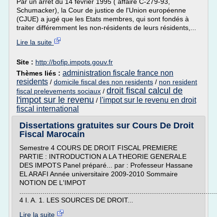
Par un arrêt du 14 février 1995 ( affaire C-279-93,
Schumacker), la Cour de justice de l'Union européenne
(CJUE) a jugé que les Etats membres, qui sont fondés à
traiter différemment les non-résidents de leurs résidents,...
Lire la suite
Site :
http://bofip.impots.gouv.fr
administration fiscale france non
Thèmes liés :
residents
/
domicile fiscal des non residents
/
non resident
droit fiscal calcul de
fiscal prelevements sociaux
/
l'impot sur le revenu
l'impot sur le revenu en droit
/
fiscal international
Dissertations gratuites sur Cours De Droit
Fiscal Marocain
Semestre 4 COURS DE DROIT FISCAL PREMIERE
PARTIE : INTRODUCTION A LA THEORIE GENERALE
DES IMPOTS Panel préparé... par : Professeur Hassane
EL ARAFI Année universitaire 2009-2010 Sommaire
NOTION DE L'IMPOT
......................................................................................................
4 I. A. 1. LES SOURCES DE DROIT...
Lire la suite