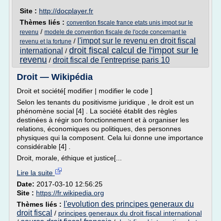
Site :
http://docplayer.fr
Thèmes liés :
convention fiscale france etats unis impot sur le
/
revenu
modele de convention fiscale de l'ocde concernant le
l'impot sur le revenu en droit fiscal
/
revenu et la fortune
droit fiscal calcul de l'impot sur le
international
/
revenu
droit fiscal de l'entreprise paris 10
/
Droit — Wikipédia
Droit et société[ modifier | modifier le code ]
Selon les tenants du positivisme juridique , le droit est un
phénomène social [4] . La société établit des règles
destinées à régir son fonctionnement et à organiser les
relations, économiques ou politiques, des personnes
physiques qui la composent. Cela lui donne une importance
considérable [4] .
Droit, morale, éthique et justice[...
Lire la suite
Date:
2017-03-10 12:56:25
Site :
https://fr.wikipedia.org
l'evolution des principes generaux du
Thèmes liés :
droit fiscal
/
principes generaux du droit fiscal international