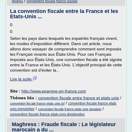
/
revenu
convention fiscale franco suisse
La convention fiscale entre la France et les
Etats-Unis ...
0
0
Selon les pays dans lesquels les expatriés français vivent,
les modes d'imposition diffèrent. Dans cet article, nous
allons donc essayer de comprendre comment sont imposés
les Français vivants aux États-Unis. Pour ces Français
imposés aux États-Unis, une convention fiscale a été signée
entre la France et les États-Unis. L'objectif principal de cette
convention est d'éviter la...
Lire la suite
Site :
http://www.epargne-en-france.com
Thèmes liés :
convention fiscale entre france et etats unis
/
/
convention fiscale france etats
convention fiscale france etats unis isf
/
/
unis immobilier
convention fiscale france etats unis donation
convention fiscale france etats unis dividendes
Maghress : Fraude fiscale : Le législateur
marocain a du ...