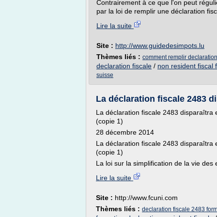
Contrairement à ce que l'on peut réguli
par la loi de remplir une déclaration fisc
Lire la suite
Site :
http://www.guidedesimpots.lu
Thèmes liés :
comment remplir declaration
declaration fiscale
/
non resident fiscal
suisse
La déclaration fiscale 2483 di
La déclaration fiscale 2483 disparaîtra e
(copie 1)
28 décembre 2014
La déclaration fiscale 2483 disparaîtra e
(copie 1)
La loi sur la simplification de la vie de
Lire la suite
Site :
http://www.fcuni.com
Thèmes liés :
declaration fiscale 2483 for