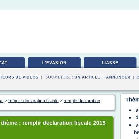
CAT
L'EVASION
LIASSE
TEURS DE VIDÉOS
| SOUMETTRE :
UN ARTICLE
|
ANNONCER
|
Thèm
al
>
remplir declaration fiscale
>
remplir declaration
a
d
 thème : remplir declaration fiscale 2015
a
be