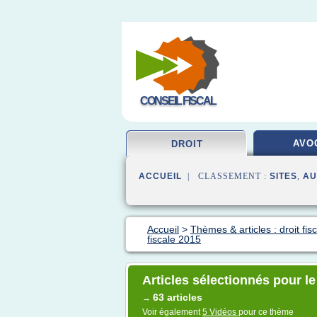
CONSEIL FISCAL
AVO
DROIT
ACCUEIL
| CLASSEMENT :
SITES
,
AU
Accueil
>
Thèmes & articles : droit fisc
fiscale 2015
Articles sélectionnés pour le
63 articles
→
Voir également
5 Vidéos
pour ce thème