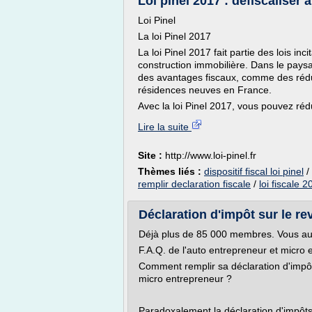
Loi pinel 2017 : défiscaliser av
Loi Pinel
La loi Pinel 2017
La loi Pinel 2017 fait partie des lois inci
construction immobilière. Dans le paysa
des avantages fiscaux, comme des réduc
résidences neuves en France.
Avec la loi Pinel 2017, vous pouvez rédu
Lire la suite
Site :
http://www.loi-pinel.fr
Thèmes liés :
dispositif fiscal loi pinel
/
remplir declaration fiscale
/
loi fiscale 
Déclaration d'impôt sur le re
Déjà plus de 85 000 membres. Vous au
F.A.Q. de l'auto entrepreneur et micro
Comment remplir sa déclaration d'impôt
micro entrepreneur ?
Paradoxalement la déclaration d'impôts