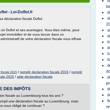
d
be
lot - Loi-Duflot.fr
d
d
sa déclaration fiscale Duflot
2
oi Duflot et ses avantages. Vous êtes même, peut
a
projet immobilier et de vous lancer dans un
d
dministratif de votre déclaration fiscale vous effraie
l
d
l
l
d
do
/
remplir declaration fiscale 2015
/
remplir
 fiscale 2015
scale 2015
/
aide declaration fiscale
d
pr
IDE DES IMPÔTS
d
d
tion fiscale au Luxembourg tous les ans ?
f
rempli une déclaration fiscale au Luxembourg, mais
es-vous obligé de continuer ?
r