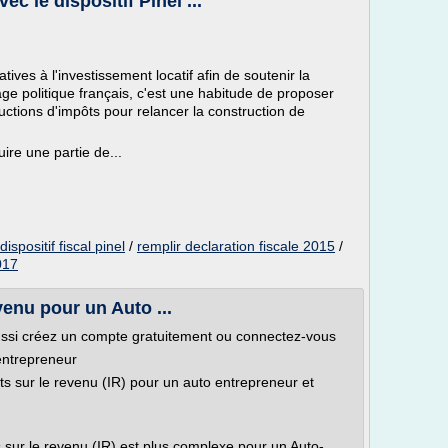
ec le dispositif Pinel ...
tatives à l'investissement locatif afin de soutenir la
ge politique français, c'est une habitude de proposer
tions d'impôts pour relancer la construction de
ire une partie de...
dispositif fiscal pinel
/
remplir declaration fiscale 2015
/
2017
venu pour un Auto ...
ssi créez un compte gratuitement ou connectez-vous
 entrepreneur
s sur le revenu (IR) pour un auto entrepreneur et
 sur le revenu (IR) est plus complexe pour un Auto-