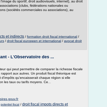
à l'image du sportif, droit audiovisuels, internet), au droit
 associations (clubs, fédérations nationales ou
itions (sociétés commerciales ou associations), au
cts et indirects
/
formation droit fiscal international
/
urs
/
droit fiscal europeen et international
/
avocat droit
tant - L'Observatoire des ...
cateur qui peut permettre de comparer la richesse fiscale
r rapport aux autres. Un produit fiscal théorique est
 d'impôts qu'encaisserait chaque région si elle
on les taux ou tarifs moyens. Ce...
oires.gouv.fr
droit fiscal impots directs et
/
/
potentiel fiscal