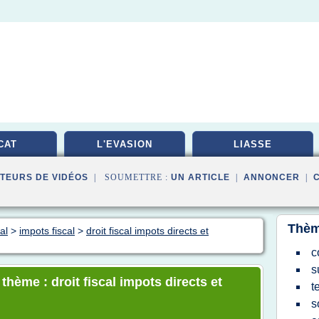
CAT
L'EVASION
LIASSE
TEURS DE VIDÉOS
| SOUMETTRE :
UN ARTICLE
|
ANNONCER
|
Thèm
al
>
impots fiscal
>
droit fiscal impots directs et
c
s
thème : droit fiscal impots directs et
t
s