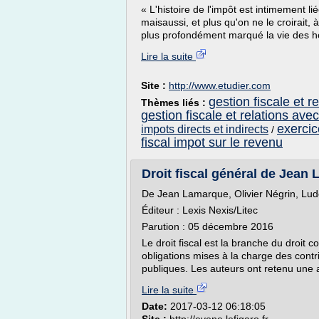
« L'histoire de l'impôt est intimement li
maisaussi, et plus qu'on ne le croirait, à 
plus profondément marqué la vie des hom
Lire la suite
Site :
http://www.etudier.com
gestion fiscale et r
Thèmes liés :
gestion fiscale et relations ave
exercic
impots directs et indirects
/
fiscal impot sur le revenu
Droit fiscal général de Jean L
De Jean Lamarque, Olivier Négrin, Ludo
Éditeur : Lexis Nexis/Litec
Parution : 05 décembre 2016
Le droit fiscal est la branche du droit
obligations mises à la charge des contr
publiques. Les auteurs ont retenu une a
Lire la suite
Date:
2017-03-12 06:18:05