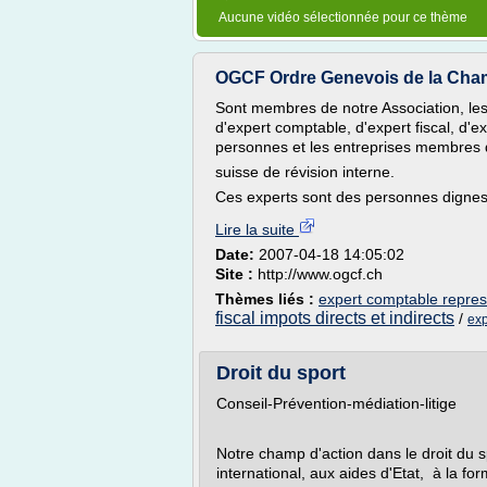
Aucune vidéo sélectionnée pour ce thème
OGCF Ordre Genevois de la Chambr
Sont membres de notre Association, les 
d'expert comptable, d'expert fiscal, d'ex
personnes et les entreprises membres d
suisse de révision interne.
Ces experts sont des personnes dignes 
Lire la suite
Date:
2007-04-18 14:05:02
Site :
http://www.ogcf.ch
Thèmes liés :
expert comptable represe
fiscal impots directs et indirects
/
exp
Droit du sport
Conseil-Prévention-médiation-litige
Notre champ d'action dans le droit du 
international, aux aides d'Etat, à la for