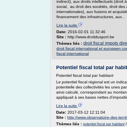
indirect), aux droits intellectuels (droit 
social, au droit des sociétés, droit des
internationales), aux fusions et acquis
financement des infrastructures, aux...
Lire la suite
Date:
2016-02-01 11:32:46
Site :
http://www.droitdusport.be
droit fiscal impots dire
Thèmes liés :
droit fiscal international et europeen co
fiscal international
Potentiel fiscal total par habi
Potentiel fiscal total par habitant
Le potentiel fiscal régional est un indi
potentielle des collectivités les unes pa
ainsi calculé, correspondant au montant
appliquait à ses bases nettes d'impositi
Lire la suite
Date:
2017-03-12 12:11:04
Site :
http://www.observatoire-des-territ
Thèmes liés :
potentiel fiscal par habitant