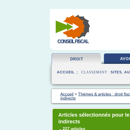
CONSEIL FISCAL
AVO
DROIT
ACCUEIL
| CLASSEMENT :
SITES
,
AU
Accueil
>
Thèmes & articles : droit fisc
indirects
Articles sélectionnés pour le 
indirects
227 articles
→