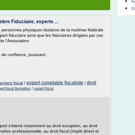
c
c
e Fiduciaire, experts ...
personnes physiques titulaires de la maîtrise fédérale
pert fiduciaire ainsi que les fiduciaires dirigées par ces
e l'Association
de confiance, jouissant...
expert comptable fiscaliste
droit
ntant fiscal
/
/
/
ert fiscal formation
expert fiscal
sport s'étend notamment au droit européen, au droit
mation professionnelle, au droit fiscal (impôt direct et