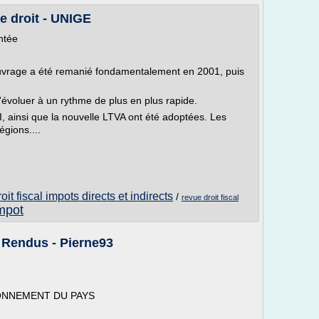
de droit - UNIGE
ntée
'ouvrage a été remanié fondamentalement en 2001, puis
 d'évoluer à un rythme de plus en plus rapide.
II, ainsi que la nouvelle LTVA ont été adoptées. Les
égions....
roit fiscal impots directs et indirects
/
revue droit fiscal
impot
s Rendus - Pierne93
ONNEMENT DU PAYS