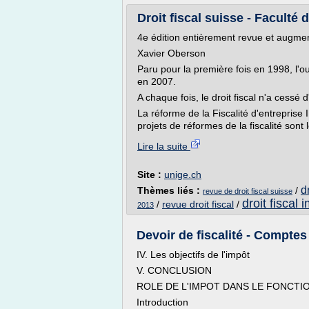
Droit fiscal suisse - Faculté 
4e édition entièrement revue et augme
Xavier Oberson
Paru pour la première fois en 1998, l
en 2007.
A chaque fois, le droit fiscal n'a cessé
La réforme de la Fiscalité d'entreprise 
projets de réformes de la fiscalité sont l
Lire la suite
Site :
unige.ch
d
Thèmes liés :
/
revue de droit fiscal suisse
droit fiscal 
/
revue droit fiscal
/
2013
Devoir de fiscalité - Compte
IV. Les objectifs de l'impôt
V. CONCLUSION
ROLE DE L'IMPOT DANS LE FONCTI
Introduction