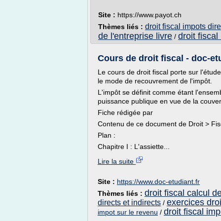
Site :
https://www.payot.ch
droit fiscal impots dire
Thèmes liés :
de l'entreprise livre
droit fisca
/
Cours de droit fiscal - doc-et
Le cours de droit fiscal porte sur l'étud
le mode de recouvrement de l'impôt.
L'impôt se définit comme étant l'ensemb
puissance publique en vue de la couve
Fiche rédigée par
Contenu de ce document de Droit > Fis
Plan :
Chapitre I : L'assiette...
Lire la suite
Site :
https://www.doc-etudiant.fr
droit fiscal calcul d
Thèmes liés :
exercices droi
directs et indirects
/
droit fiscal im
impot sur le revenu
/